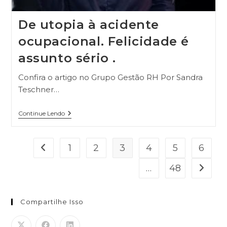
De utopia à acidente
ocupacional. Felicidade é
assunto sério .
Confira o artigo no Grupo Gestão RH Por Sandra
Teschner…
Continue Lendo
1
2
3
4
5
6
…
48
Compartilhe Isso