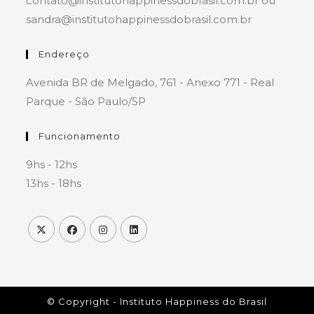
contato@institutohappinessdobrasil.com.br ou
sandra@institutohappinessdobrasil.com.br
Endereço
Avenida BR de Melgado, 761 - Anexo 771 - Real
Parque - São Paulo/SP
Funcionamento
9hs - 12hs
13hs - 18hs
© Copyright - Instituto Happiness do Brasil