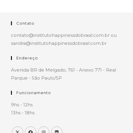
Contato
contato@institutohappinessdobrasil.com.br ou
sandra@institutohappinessdobrasil.com.br
Endereço
Avenida BR de Melgado, 761 - Anexo 771 - Real
Parque - São Paulo/SP
Funcionamento
9hs - 12hs
13hs - 18hs