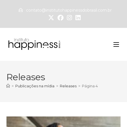
contato@institutohappinessdobrasil.com.br
Releases
>
Publicações na mídia
>
Releases
>
Página 4