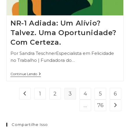
NR-1 Adiada: Um Alívio?
Talvez. Uma Oportunidade?
Com Certeza.
Por Sandra TeschnerEspecialista em Felicidade
no Trabalho | Fundadora do…
Continue Lendo
1
2
3
4
5
6
…
76
Compartilhe Isso