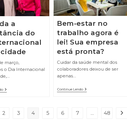
Bem-estar no
da a
trabalho agora é
tância do
lei! Sua empresa
ternacional
está pronta?
icidade
Cuidar da saúde mental dos
de março,
colaboradores deixou de ser
 o Dia Internacional
apenas…
ade,…
Continue Lendo
do
2
3
4
5
6
7
…
48