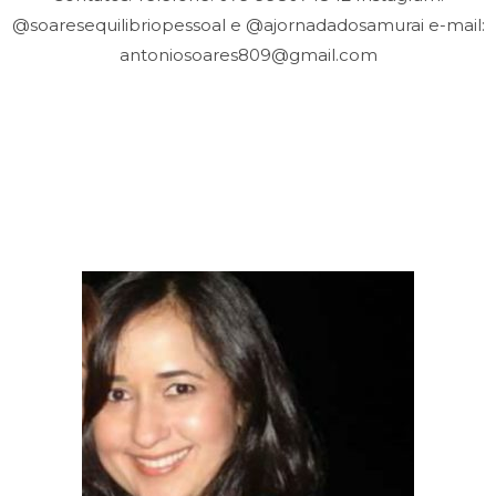
@soaresequilibriopessoal e @ajornadadosamurai e-mail:
antoniosoares809@gmail.com
Clique aqui