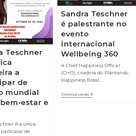
Sandra Teschner
é palestrante no
evento
internacional
a Teschner
Wellbeing 360
ica
A Chief Happiness Officer
eira a
(CHO), criadora do Plantando
Happiness Brasil…
ipar de
o mundial
Continue Lendo
 bem-estar e
chner é a única
a participar de