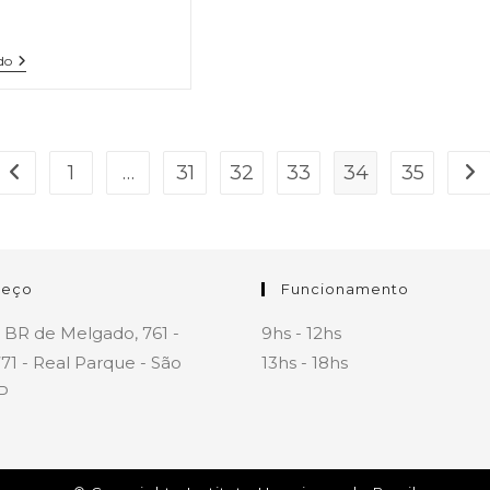
do
1
…
31
32
33
34
35
reço
Funcionamento
 BR de Melgado, 761 -
9hs - 12hs
71 - Real Parque - São
13hs - 18hs
P