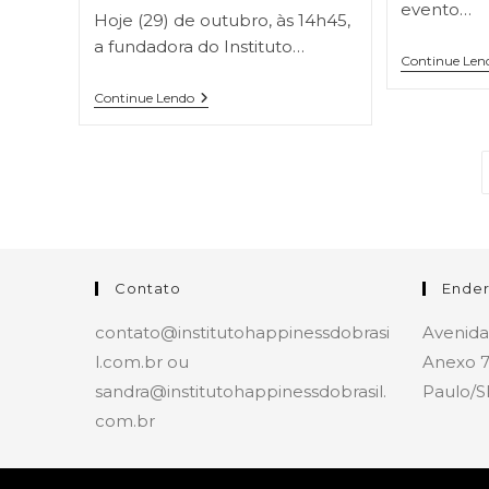
evento…
Hoje (29) de outubro, às 14h45,
a fundadora do Instituto…
Continue Len
Continue Lendo
Contato
Ende
contato@institutohappinessdobrasi
Avenida
l.com.br ou
Anexo 7
sandra@institutohappinessdobrasil.
Paulo/S
com.br