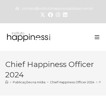
contato@institutohappinessdobrasil.com.br
Chief Happiness Officer
2024
>
Publicações na mídia
>
Chief Happiness Officer 2024
>
Pági