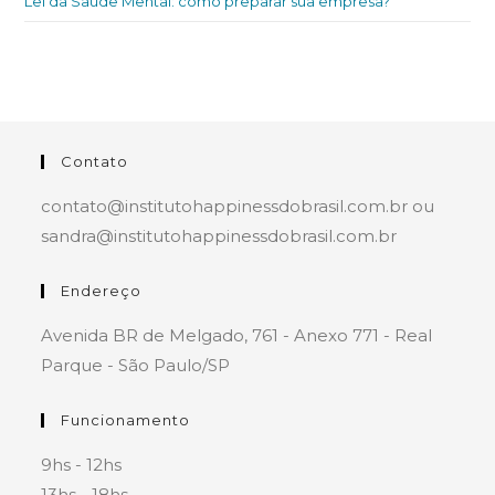
Lei da Saúde Mental: como preparar sua empresa?
Contato
contato@institutohappinessdobrasil.com.br ou
sandra@institutohappinessdobrasil.com.br
Endereço
Avenida BR de Melgado, 761 - Anexo 771 - Real
Parque - São Paulo/SP
Funcionamento
9hs - 12hs
13hs - 18hs