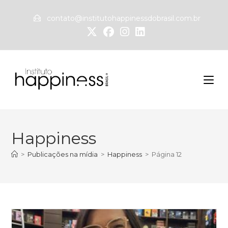
contato@institutohappinessdobrasil.com.br
Happiness
>
Publicações na mídia
>
Happiness
>
Página 12