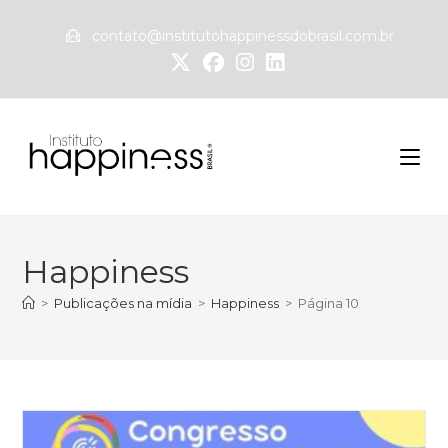
contato@institutohappinessdobrasil.com.br
Happiness
>
Publicações na mídia
>
Happiness
>
Página 10