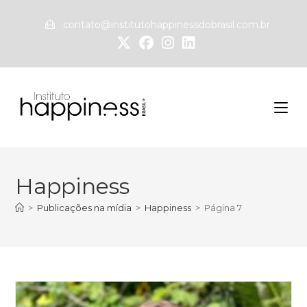
contato@institutohappinessdobrasil.com.br
Happiness
>
Publicações na mídia
>
Happiness
>
Página 7